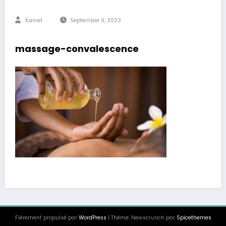
Kamel
Septembre 9, 2023
massage-convalescence
Fièrement propulsé par
WordPress
| Thème: Newscrunch par
Spicethemes